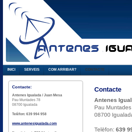
INICI
SERVEIS
COM ARRIBAR?
CONTACTE
Contacte:
Contacte
Antenes Igualada / Juan Mesa
Antenes Igua
Pau Muntades 78
08700 Igualada
Pau Muntades
08700 Igualad
Telèfon: 639 994 958
www.antenesigualada.com
Telèfon:
639 9