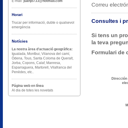
E-mail:
juanjo733@hotmail.com
Correu electró
Horari
Consultes i p
Trucar per informació, dubte o qualsevol
emergència
Si tens un pr
Notícies
la teva pregun
La nostra àrea d'actuació geogràfica:
Formulari de 
Igualada, Montbui, Vilanova del camí,
Òdena, Tous, Santa Coloma de Queralt,
Jorba, Copons, Calaf, Manresa,
Esparraguera, Martorell, Vilafranca del
Penèdes, etc..
Dirección
ele
Página web en línea
Al dia de totes les novetats
M